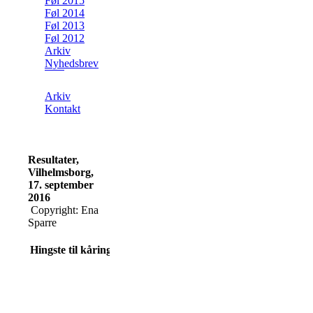
Føl 2015
Føl 2014
Føl 2013
Føl 2012
Arkiv
Nyhedsbrev
Arkiv
Kontakt
Resultater,
Vilhelmsborg,
17. september
2016
Copyright: Ena
Sparre
Hingste til kåring
SARTORS
MESSI
Født d. 15032010 -