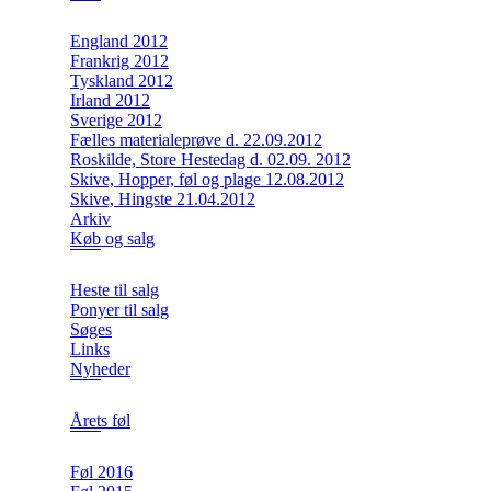
England 2012
Frankrig 2012
Tyskland 2012
Irland 2012
Sverige 2012
Fælles materialeprøve d. 22.09.2012
Roskilde, Store Hestedag d. 02.09. 2012
Skive, Hopper, føl og plage 12.08.2012
Skive, Hingste 21.04.2012
Arkiv
Køb og salg
Heste til salg
Ponyer til salg
Søges
Links
Nyheder
Årets føl
Føl 2016