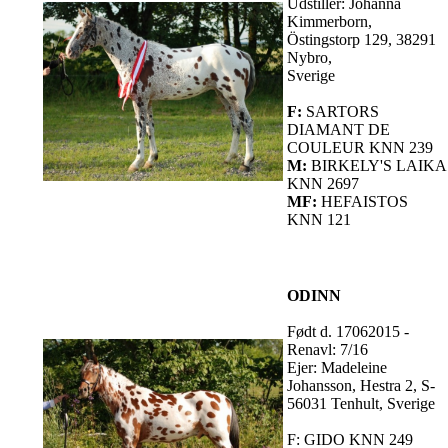
Udstiller: Johanna
Kimmerborn,
Östingstorp 129, 38291
Nybro,
Sverige
F:
SARTORS
DIAMANT DE
COULEUR KNN 239
M:
BIRKELY'S LAIKA
KNN 2697
MF:
HEFAISTOS
KNN 121
ODINN
Født d. 17062015 -
Renavl: 7/16
Ejer: Madeleine
Johansson, Hestra 2, S-
56031 Tenhult, Sverige
F: GIDO KNN 249