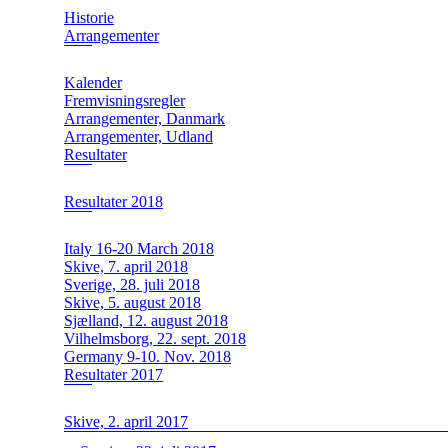
Historie
Arrangementer
Kalender
Fremvisningsregler
Arrangementer, Danmark
Arrangementer, Udland
Resultater
Resultater 2018
Italy 16-20 March 2018
Skive, 7. april 2018
Sverige, 28. juli 2018
Skive, 5. august 2018
Sjælland, 12. august 2018
Vilhelmsborg, 22. sept. 2018
Germany 9-10. Nov. 2018
Resultater 2017
Skive, 2. april 2017