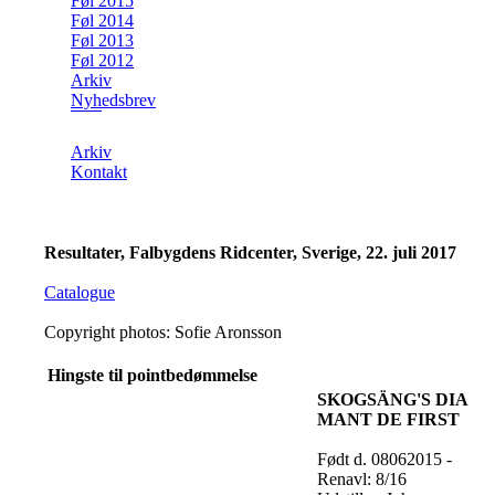
Føl 2015
Føl 2014
Føl 2013
Føl 2012
Arkiv
Nyhedsbrev
Arkiv
Kontakt
Resultater, Falbygdens Ridcenter, Sverige, 22. juli 2017
Catalogue
Copyright photos: Sofie Aronsson
Hingste til pointbedømmelse
SKOGSÄNG'S DIA
MANT DE FIRST
Født d. 08062015 -
Renavl: 8/16