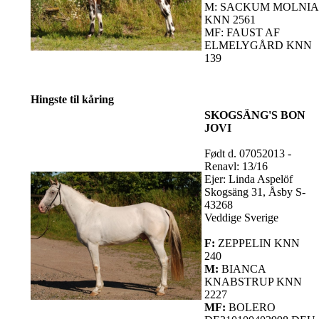
M: SACKUM MOLNIA
KNN 2561
MF: FAUST AF
ELMELYGÅRD KNN
139
Hingste til kåring
SKOGSÄNG'S BON
JOVI
Født d. 07052013 -
Renavl: 13/16
Ejer: Linda Aspelöf
Skogsäng 31, Åsby S-
43268
Veddige Sverige
F:
ZEPPELIN KNN
240
M:
BIANCA
KNABSTRUP KNN
2227
MF:
BOLERO