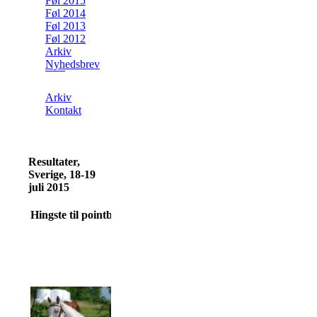
Føl 2015
Føl 2014
Føl 2013
Føl 2012
Arkiv
Nyhedsbrev
Arkiv
Kontakt
Resultater,
Sverige, 18-19
juli 2015
Hingste til pointbedømmelse
SKOGSÄNG'S
BON JOVI
Født d. 07052013 -
Renavl: 13/16
St
Ejer: Linda Aspelöf,
Ty
Skogsäng 31, Åsby,
kr